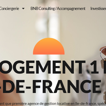
Conciergerie
BNB Consulting / Accompagnement
Investiss
OGEMENT 1 
E-DE-FRANCE
nt que première agence de gestion locative en île-de-france, spéci