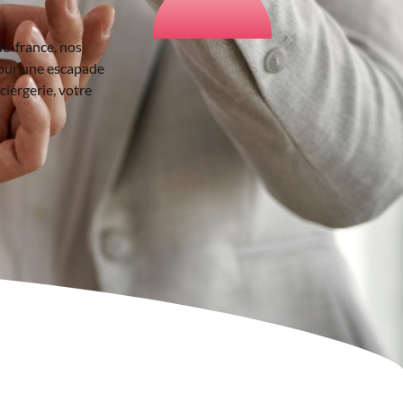
de-france, nos
pour une escapade
iergerie, votre