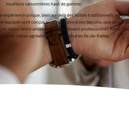
locations saisonnières haut de gamme.
ne expérience unique, bien au-delà des hôtels traditionnels. en île-
 équipés sont conçus pour répondre à vos besoins, que ce soit 
, un séjour entre amis ou un déplacement professionnel. Rena Conc
pour un séjour agréable et personnalisé en île-de-france.