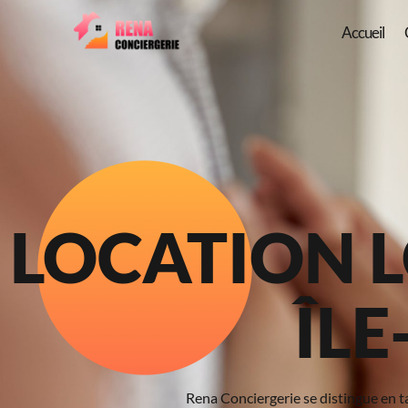
Accueil
LOCATION L
ÎL
Rena Conciergerie se distingue en ta